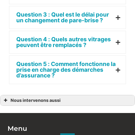
Question 3 : Quel est le délai pour
un changement de pare-brise ?
Question 4 : Quels autres vitrages
peuvent être remplacés ?
Question 5 : Comment fonctionne la
prise en charge des démarches
d’assurance ?
Nous intervenons aussi
Changement pare-brise tout assurance
Changement pare-brise tout assurance à Antibes
Changement pare-brise tout assurance à Opio
Changement pare-brise tout assurance à Saint-Laurent-du-Var
Changement pare-brise tout assurance à Biot
Menu
Changement pare-brise tout assurance à La Colle-sur-Loup
Changement pare-brise tout assurance à Cannes